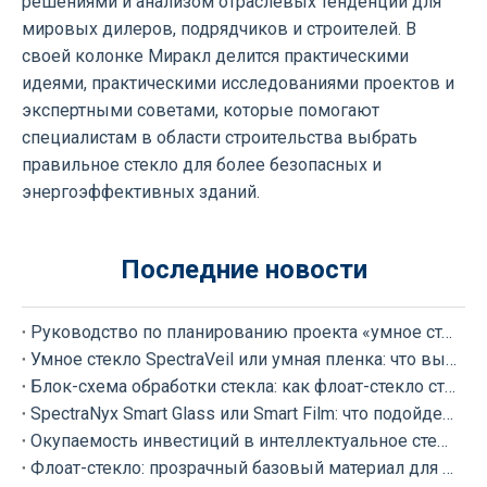
решениями и анализом отраслевых тенденций для
мировых дилеров, подрядчиков и строителей. В
своей колонке Миракл делится практическими
идеями, практическими исследованиями проектов и
экспертными советами, которые помогают
специалистам в области строительства выбрать
правильное стекло для более безопасных и
энергоэффективных зданий.
Последние новости
Руководство по планированию проекта «умное стекло» от REACH BUILDING
Умное стекло SpectraVeil или умная пленка: что выбрать для вашего проекта?
Блок-схема обработки стекла: как флоат-стекло становится разными типами обработанного стекла
SpectraNyx Smart Glass или Smart Film: что подойдет для вашего проекта?
Окупаемость инвестиций в интеллектуальное стекло: как SpectraNyx и SpectraVeil меняют представление о современных зданиях
Флоат-стекло: прозрачный базовый материал для обработки.