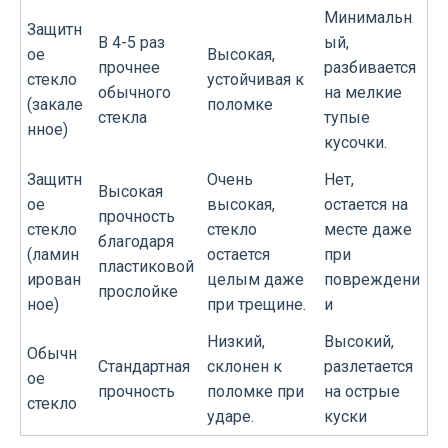
Минимальн
Защитн
В 4-5 раз
ый,
ое
Высокая,
прочнее
разбивается
стекло
устойчивая к
обычного
на мелкие
(закале
поломке
стекла
тупые
нное)
кусочки.
Защитн
Очень
Нет,
Высокая
ое
высокая,
остается на
прочность
стекло
стекло
месте даже
благодаря
(ламин
остается
при
пластиковой
ирован
целым даже
повреждени
прослойке
ное)
при трещине.
и
Низкий,
Высокий,
Обычн
Стандартная
склонен к
разлетается
ое
прочность
поломке при
на острые
стекло
ударе.
куски